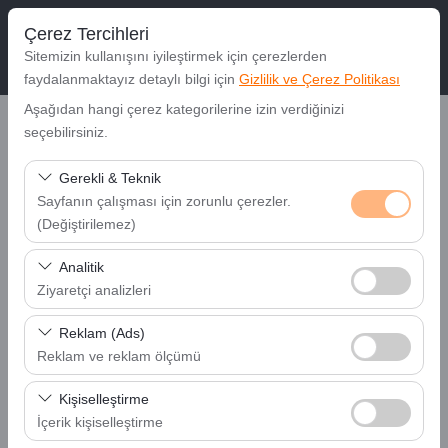
Çerez Tercihleri
Sitemizin kullanışını iyileştirmek için çerezlerden
faydalanmaktayız detaylı bilgi için
Gizlilik ve Çerez Politikası
Aşağıdan hangi çerez kategorilerine izin verdiğinizi
seçebilirsiniz.
Gerekli & Teknik
Anasayfa
Site Haritası
Sayfanın çalışması için zorunlu çerezler.
(Değiştirilemez)
Kiralık Araçlar
Bu çerezler sitenin doğru şekilde çalışması, güvenlik,
Analitik
oturum yönetimi ve temel işlevler için gereklidir. Devre
RENAULT SYMBOL-CDMR
Ziyaretçi analizleri
dışı bırakılamaz.
FİAT EGEA- CDMR
Bu çerezler, sitemizin nasıl kullanıldığını (ziyaretçi sayısı,
PEUGEOT 301 -CDMD
Reklam (Ads)
en çok ziyaret edilen sayfalar, kullanıcı davranışları)
FİAT EGEA - CDMD
Reklam ve reklam ölçümü
analiz etmemizi sağlar. Bu veriler, web sitesi
DACİA DUSTER - IFMR
Bu çerezler, size ilgi alanlarınıza uygun kişiselleştirilmiş
performansını ölçmek ve kullanıcı deneyimini sürekli
Kişiselleştirme
RENAULT CLİO 5
reklamlar göstermemize ve reklam kampanyalarımızın
iyileştirmek için kullanılır.
İçerik kişiselleştirme
FİAT EGEA HB
etkinliğini (gösterim sayısı, tıklama oranı) ölçmemize
SKODA SKALA