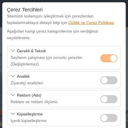
Çerez Tercihleri
Sitemizin kullanışını iyileştirmek için çerezlerden
faydalanmaktayız detaylı bilgi için
Gizlilik ve Çerez Politikası
Aşağıdan hangi çerez kategorilerine izin verdiğinizi
Araç Alış Yeri
seçebilirsiniz.
Gaziantep Havalimanı
Gerekli & Teknik
Sayfanın çalışması için zorunlu çerezler.
(Değiştirilemez)
Farklı yerde bırakmak istiyorum.
Bu çerezler sitenin doğru şekilde çalışması, güvenlik,
Analitik
Araç Alım Tarihi
oturum yönetimi ve temel işlevler için gereklidir. Devre
Ziyaretçi analizleri
dışı bırakılamaz.
08:00
Bu çerezler, sitemizin nasıl kullanıldığını (ziyaretçi sayısı,
Reklam (Ads)
en çok ziyaret edilen sayfalar, kullanıcı davranışları)
Reklam ve reklam ölçümü
Araç Teslim Tarihi
analiz etmemizi sağlar. Bu veriler, web sitesi
Bu çerezler, size ilgi alanlarınıza uygun kişiselleştirilmiş
performansını ölçmek ve kullanıcı deneyimini sürekli
Kişiselleştirme
08:00
reklamlar göstermemize ve reklam kampanyalarımızın
iyileştirmek için kullanılır.
İçerik kişiselleştirme
etkinliğini (gösterim sayısı, tıklama oranı) ölçmemize