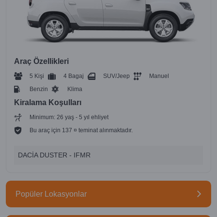
Araç Özellikleri
5 Kişi
4 Bagaj
SUV/Jeep
Manuel
Benzin
Klima
Kiralama Koşulları
Minimum: 26 yaş - 5 yıl ehliyet
Bu araç için 137 ¤ teminat alınmaktadır.
DACİA DUSTER - IFMR
Popüler Lokasyonlar