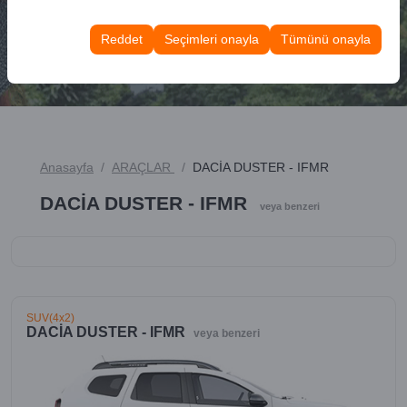
Bu çerezler, kullanıcı arayüzü ayarlarınızı, dil tercihinizi
olanak tanır.
ve diğer yapılandırmalarınızı koruyarak, platformdaki
Reddet
Seçimleri onayla
Tümünü onayla
ARAÇ ARA
deneyiminizin tutarlılığını ve sürekliliğini sağlamak
amacıyla kullanılır.
Anasayfa
ARAÇLAR
DACİA DUSTER - IFMR
DACİA DUSTER - IFMR
veya benzeri
SUV(4x2)
DACİA DUSTER - IFMR
veya benzeri