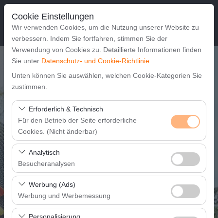
Cookie Einstellungen
Wir verwenden Cookies, um die Nutzung unserer Website zu
verbessern. Indem Sie fortfahren, stimmen Sie der
Verwendung von Cookies zu. Detaillierte Informationen finden
Abholstation
Sie unter
Datenschutz- und Cookie-Richtlinie
.
Unten können Sie auswählen, welchen Cookie-Kategorien Sie
Gaziantep Şehir Merkezi
zustimmen.
Erforderlich & Technisch
Eine andere Rückgabestation auswählen
Für den Betrieb der Seite erforderliche
Cookies. (Nicht änderbar)
Abholdatum & Zeit
Diese Cookies sind für das ordnungsgemäße
08:00
Analytisch
Funktionieren der Website, die Sicherheit, die
Besucheranalysen
Sitzungsverwaltung und grundlegende Funktionen
Rückgabedatum & Zeit
Diese Cookies ermöglichen es uns, zu analysieren, wie
erforderlich. Sie können nicht deaktiviert werden.
Werbung (Ads)
unsere Website genutzt wird (Besucherzahl,
08:00
Werbung und Werbemessung
meistbesuchte Seiten, Nutzerverhalten). Diese Daten
Diese Cookies ermöglichen es uns, Ihnen auf Ihre
werden verwendet, um die Leistung der Website zu
Personalisierung