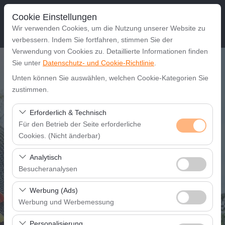
Cookie Einstellungen
Wir verwenden Cookies, um die Nutzung unserer Website zu
verbessern. Indem Sie fortfahren, stimmen Sie der
Verwendung von Cookies zu. Detaillierte Informationen finden
Abholstation
Sie unter
Datenschutz- und Cookie-Richtlinie
.
Unten können Sie auswählen, welchen Cookie-Kategorien Sie
Gaziantep Flughafen
zustimmen.
Erforderlich & Technisch
Eine andere Rückgabestation auswählen
Für den Betrieb der Seite erforderliche
Cookies. (Nicht änderbar)
Abholdatum & Zeit
Diese Cookies sind für das ordnungsgemäße
08:00
Analytisch
Funktionieren der Website, die Sicherheit, die
Besucheranalysen
Sitzungsverwaltung und grundlegende Funktionen
Rückgabedatum & Zeit
Diese Cookies ermöglichen es uns, zu analysieren, wie
erforderlich. Sie können nicht deaktiviert werden.
Werbung (Ads)
unsere Website genutzt wird (Besucherzahl,
08:00
Werbung und Werbemessung
meistbesuchte Seiten, Nutzerverhalten). Diese Daten
Diese Cookies ermöglichen es uns, Ihnen auf Ihre
werden verwendet, um die Leistung der Website zu
Personalisierung