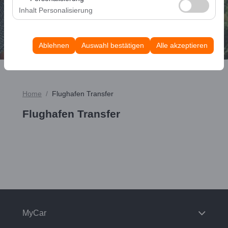
Interessen abgestimmte personalisierte Werbung
messen und die Benutzererfahrung kontinuierlich zu
Inhalt Personalisierung
anzuzeigen und die Wirksamkeit unserer
verbessern.
Autos Auflisten
Diese Cookies werden verwendet, um die Konsistenz
Werbekampagnen zu messen (Impressionen, Klickrate).
und Kontinuität Ihres Erlebnisses auf der Plattform
Ablehnen
Auswahl bestätigen
Alle akzeptieren
sicherzustellen, indem Ihre
Benutzeroberflächeneinstellungen, Sprachpräferenzen
und andere Konfigurationen gespeichert werden.
Home
Flughafen Transfer
Flughafen Transfer
MyCar